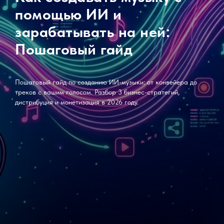
помощью ИИ и
зарабатывать на ней:
Пошаговый гайд
Пошаговый гайд по созданию ИИ-музыки: от конвейера до
треков с вашим голосом. Разбор 3 бизнес-стратегий,
дистрибуция и монетизация в 2026 году.