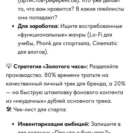
(артистов-референсов). Кто уже делает
то, что вам нравится? В какие плейлисты
они попадают?
Для заработка:
Ищите востребованные
«функциональные» жанры (Lo-Fi для
учебы, Phonk для спортзала, Cinematic
для влогов).
💡
Стратегия «Золотого часа»:
Разделяйте
производство. 80% времени тратьте на
качественный личный трек для бренда, а 20%
— на быструю штамповку фонового контента
из «неудачных» дублей основного трека.
🛠 Чек-лист для старта:
Инвентаризация амбиций:
Запишите в
две колонки: «Про что я буду петь?»