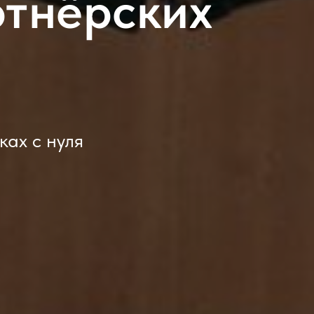
ртнёрских
ах с нуля