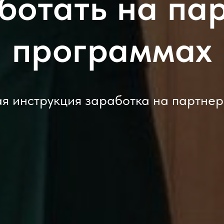
ботать на па
программах
я инструкция заработка на партнерк