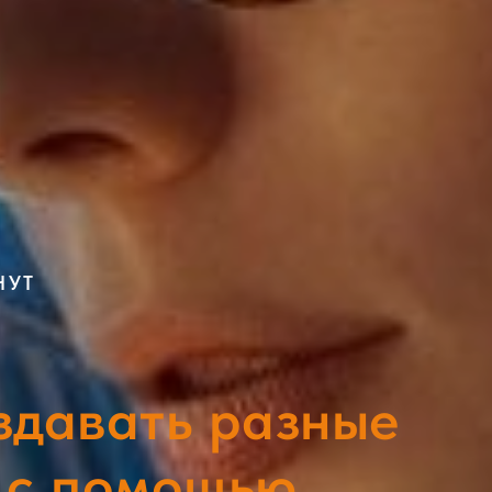
НУТ
здавать разные
 с помощью